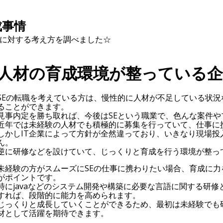
成事情
に対する考え方を調べました☆
人材の育成環境が整っている
SEの転職を考えている方は、慢性的に人材が不足している状
ることができます。
見事内定を勝ち取れば、今後はSEという職業で、色んな案件
近年では未経験の人材でも積極的に募集を行っていて、仕事に
しかしIT企業によって方針が全然違っており、いきなり現場投
ん。
逆に研修などを設けていて、じっくりと育成を行う環境が整って
未経験の方がスムーズにSEの仕事に携わりたい場合、育成に力
がポイントです。
特にjavaなどのシステム開発や構築に必要な言語に関する研修と
すれば、段階的に能力を高められます。
じっくりと成長していくことができるため、最初は未経験でも
材として活躍を期待できます。