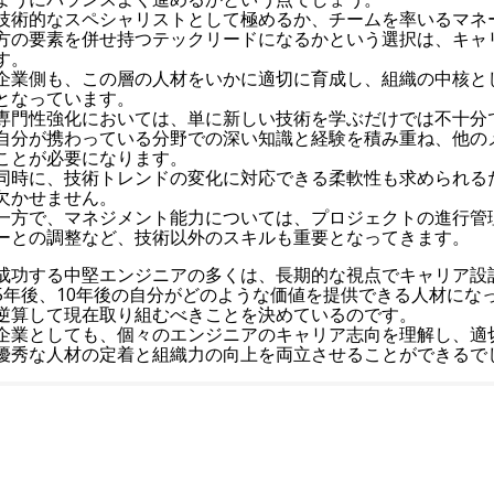
技術的なスペシャリストとして極めるか、チームを率いるマネ
方の要素を併せ持つテックリードになるかという選択は、キャ
す。
企業側も、この層の人材をいかに適切に育成し、組織の中核と
となっています。
専門性強化においては、単に新しい技術を学ぶだけでは不十分
自分が携わっている分野での深い知識と経験を積み重ね、他の
ことが必要になります。
同時に、技術トレンドの変化に対応できる柔軟性も求められる
欠かせません。
一方で、マネジメント能力については、プロジェクトの進行管
ーとの調整など、技術以外のスキルも重要となってきます。
成功する中堅エンジニアの多くは、長期的な視点でキャリア設
5年後、10年後の自分がどのような価値を提供できる人材にな
逆算して現在取り組むべきことを決めているのです。
企業としても、個々のエンジニアのキャリア志向を理解し、適
優秀な人材の定着と組織力の向上を両立させることができるで