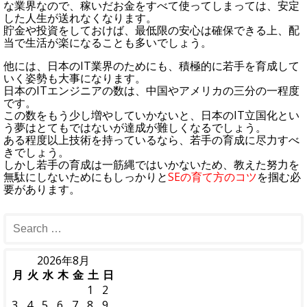
な業界なので、稼いだお金をすべて使ってしまっては、安定
した人生が送れなくなります。
貯金や投資をしておけば、最低限の安心は確保できる上、配
当で生活が楽になることも多いでしょう。
他には、日本のIT業界のためにも、積極的に若手を育成して
いく姿勢も大事になります。
日本のITエンジニアの数は、中国やアメリカの三分の一程度
です。
この数をもう少し増やしていかないと、日本のIT立国化とい
う夢はとてもではないが達成が難しくなるでしょう。
ある程度以上技術を持っているなら、若手の育成に尽力すべ
きでしょう。
しかし若手の育成は一筋縄ではいかないため、教えた努力を
無駄にしないためにもしっかりと
SEの育て方のコツ
を掴む必
要があります。
2026年8月
月
火
水
木
金
土
日
1
2
3
4
5
6
7
8
9