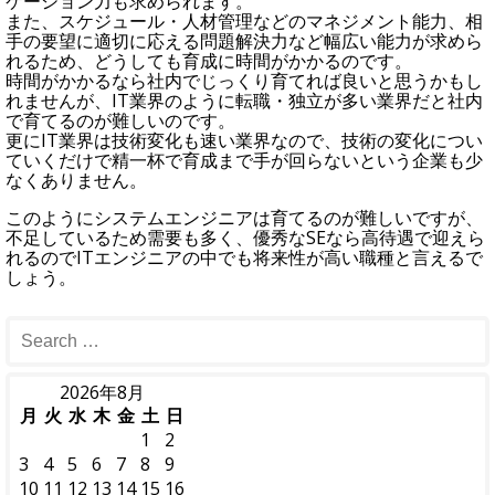
ケーション力も求められます。
また、スケジュール・人材管理などのマネジメント能力、相
手の要望に適切に応える問題解決力など幅広い能力が求めら
れるため、どうしても育成に時間がかかるのです。
時間がかかるなら社内でじっくり育てれば良いと思うかもし
れませんが、IT業界のように転職・独立が多い業界だと社内
で育てるのが難しいのです。
更にIT業界は技術変化も速い業界なので、技術の変化につい
ていくだけで精一杯で育成まで手が回らないという企業も少
なくありません。
このようにシステムエンジニアは育てるのが難しいですが、
不足しているため需要も多く、優秀なSEなら高待遇で迎えら
れるのでITエンジニアの中でも将来性が高い職種と言えるで
しょう。
2026年8月
月
火
水
木
金
土
日
1
2
3
4
5
6
7
8
9
10
11
12
13
14
15
16