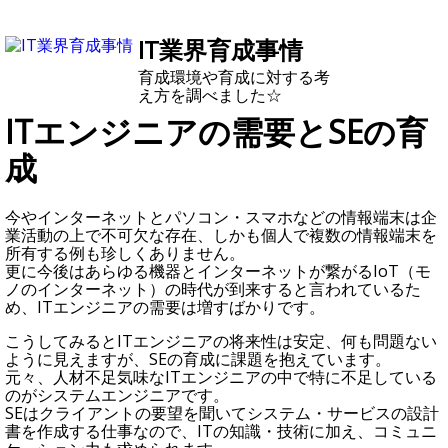
IT業界育成事情
育成環境や育成に対する考
え方を調べました☆
ITエンジニアの需要とSEの育
成
今やインターネットとパソコン・スマホなどの情報端末は企
業活動の上で不可欠な存在、しかも個人で複数の情報端末を
所有する例も珍しくありません。
更に今後はあらゆる機器とインターネットが繋がるIoT（モ
ノのインターネット）の時代が到来すると言われているた
め、ITエンジニアの需要は増すばかりです。
こうしてみるとITエンジニアの将来性は安定、何も問題ない
ように見えますが、SEの育成に課題を抱えています。
元々、人材不足気味なITエンジニアの中で特に不足している
のがシステムエンジニアです。
SEはクライアントの要望を聞いてシステム・サービスの設計
書を作成する仕事なので、ITの知識・技術に加え、コミュニ